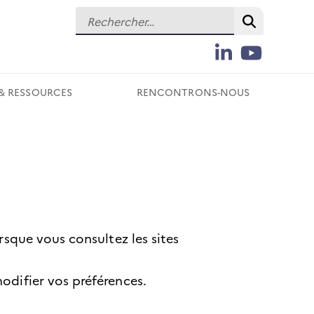
Rechercher :
Recherch
LinkedIn
YouTube
Suivez-
nous
& RESSOURCES
RENCONTRONS-NOUS
sur
les
réseaux
sociaux
rsque vous consultez les sites
odifier vos préférences.