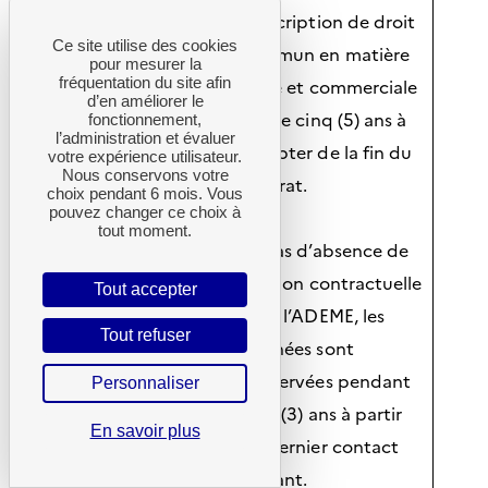
demandes
prescription de droit
d’information et
Ce site utilise des cookies
commun en matière
pour mesurer la
réclamations des
fréquentation du site afin
civile et commerciale
utilisateurs
d’en améliorer le
est de cinq (5) ans à
fonctionnement,
l’administration et évaluer
compter de la fin du
votre expérience utilisateur.
Nous conservons votre
contrat.
choix pendant 6 mois. Vous
pouvez changer ce choix à
tout moment.
En cas d’absence de
relation contractuelle
Tout accepter
avec l’ADEME, les
Tout refuser
données sont
conservées pendant
Personnaliser
trois (3) ans à partir
En savoir plus
du dernier contact
entrant.