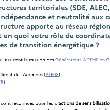
ructures territoriales (SDE, ALEC
 indépendance et neutralité aux c
tructure apporte au réseau région
 en quoi votre rôle de coordinate
s de transition énergétique ?
qui assurent la mission des
Générateurs ADEME en G
 Climat des Ardennes (
ALE08
)
ER
)
s sont reconnues pour leurs
actions de sensibilisati