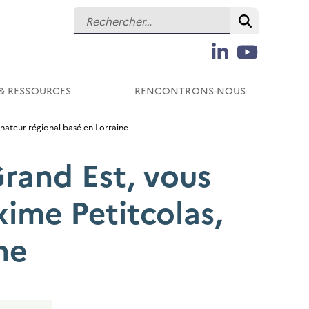
Rechercher :
Recherch
LinkedIn
YouTube
Suivez-
nous
& RESSOURCES
RENCONTRONS-NOUS
sur
les
inateur régional basé en Lorraine
réseaux
sociaux
Grand Est, vous
xime Petitcolas,
ne