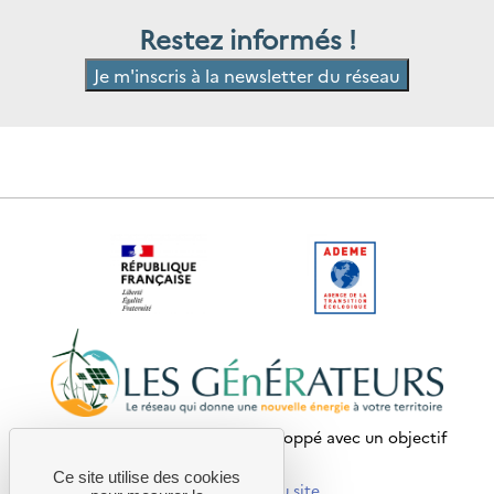
Restez informés !
Je m'inscris à la newsletter du réseau
Ce site internet a été pensé et développé avec un objectif
d’écoconception.
Ce site utilise des cookies
En savoir plus sur l’écoconception du site