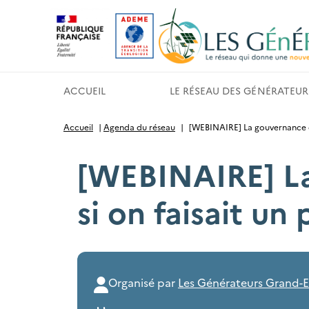
Gestion des cookies
ACCUEIL
LE RÉSEAU DES GÉNÉRATEUR
Accueil
|
Agenda du réseau
|
[WEBINAIRE] La gouvernance d’u
[WEBINAIRE] La
si on faisait un 
Organisé par
Les Générateurs Grand-E