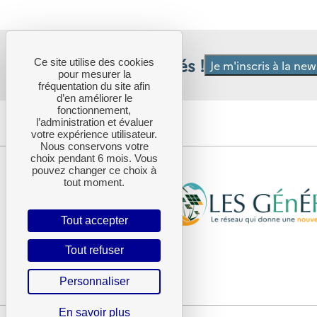
Restez informés !
Ce site utilise des cookies
Je m'inscris à la ne
pour mesurer la
fréquentation du site afin
d’en améliorer le
fonctionnement,
l’administration et évaluer
votre expérience utilisateur.
Nous conservons votre
choix pendant 6 mois. Vous
pouvez changer ce choix à
tout moment.
Tout accepter
Tout refuser
Personnaliser
En savoir plus