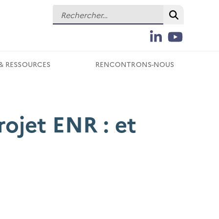
Rechercher :
Recherch
LinkedIn
YouTube
Suivez-
nous
& RESSOURCES
RENCONTRONS-NOUS
sur
les
réseaux
sociaux
ojet ENR : et