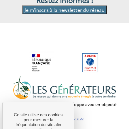
Restez informés !
Je m'inscris à la newsletter du réseau
Ce site internet a été pensé et développé avec un objectif
d’écoconception.
Ce site utilise des cookies
En savoir plus sur l’écoconception du site
pour mesurer la
fréquentation du site afin