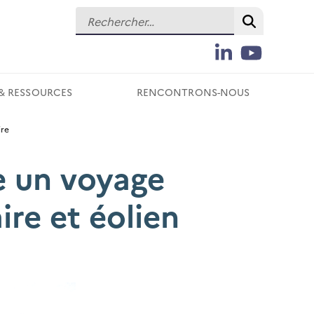
Rechercher :
Recherch
LinkedIn
YouTube
Suivez-
nous
& RESSOURCES
RENCONTRONS-NOUS
sur
les
ire
réseaux
sociaux
e un voyage
ire et éolien