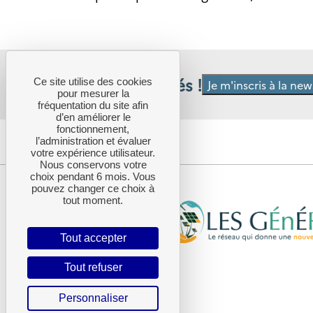
Restez informés !
Ce site utilise des cookies
Je m'inscris à la ne
pour mesurer la
fréquentation du site afin
d’en améliorer le
fonctionnement,
l’administration et évaluer
votre expérience utilisateur.
Nous conservons votre
choix pendant 6 mois. Vous
pouvez changer ce choix à
tout moment.
Tout accepter
Tout refuser
Personnaliser