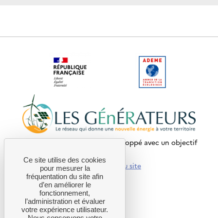
Ce site internet a été pensé et développé avec un objectif
d’écoconception.
Ce site utilise des cookies
En savoir plus sur l’écoconception du site
pour mesurer la
fréquentation du site afin
d’en améliorer le
LIENS UTILES
fonctionnement,
l’administration et évaluer
Agenda
votre expérience utilisateur.
Projets accompagnés
Nous conservons votre