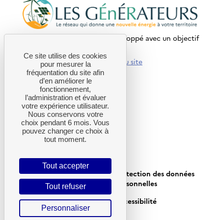
Ce site internet a été pensé et développé avec un objectif
d’écoconception.
Ce site utilise des cookies
En savoir plus sur l’écoconception du site
pour mesurer la
fréquentation du site afin
d’en améliorer le
LIENS UTILES
fonctionnement,
l’administration et évaluer
Agenda
votre expérience utilisateur.
Projets accompagnés
Nous conservons votre
choix pendant 6 mois. Vous
Politique de cookies
pouvez changer ce choix à
tout moment.
Écoconception
Gestion des cookies
Tout accepter
Plan du site
Protection des données
personnelles
Tout refuser
Mentions légales
Accessibilité
Personnaliser
CGU