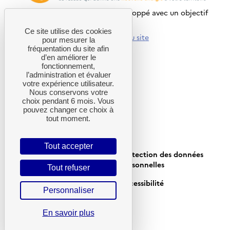
Ce site internet a été pensé et développé avec un objectif
d’écoconception.
Ce site utilise des cookies
En savoir plus sur l’écoconception du site
pour mesurer la
fréquentation du site afin
d’en améliorer le
LIENS UTILES
fonctionnement,
l’administration et évaluer
Agenda
votre expérience utilisateur.
Projets accompagnés
Nous conservons votre
choix pendant 6 mois. Vous
Politique de cookies
pouvez changer ce choix à
Écoconception
tout moment.
Gestion des cookies
Tout accepter
Plan du site
Protection des données
personnelles
Tout refuser
Mentions légales
Accessibilité
CGU
Personnaliser
En savoir plus
© 2026 ADEME - Tous droits réservés